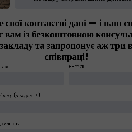
 свої контактні дані — і наш сп
є вам із безкоштовною консуль
закладу та запропонує аж три 
співпраці!
ілія
E-mail
фону (з кодом +)
домлення