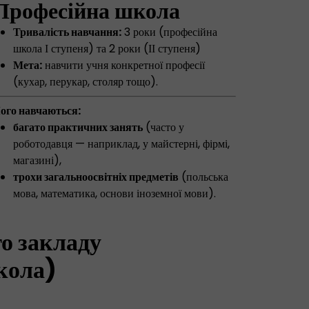
Професійна школа
Тривалість навчання:
3 роки (професійна
школа І ступеня) та 2 роки (ІІ ступеня)
​​​Мета:
навчити учня конкретної професії
(кухар, перукар, столяр тощо).
ого навчаються:
багато практичних занять
(часто у
роботодавця — наприклад, у майстерні, фірмі,
магазині),
трохи загальноосвітніх предметів
(польська
мова, математика, основи іноземної мови).
о закладу
кола)