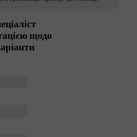
еціаліст
тацією щодо
варіанти