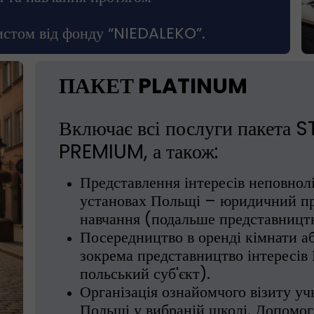
листом від фонду “NIEDALEKO”.
ПАКЕТ PLATINUM
Включає всі послуги пакета 
PREMIUM, а також:
Представлення інтересів неповнол
установах Польщі – юридичний пр
навчання (подальше представництв
Посередництво в оренді кімнати аб
зокрема представництво інтересів
польський суб'єкт).
Організація ознайомчого візиту учн
Польщі у вибраній школі. Допомога