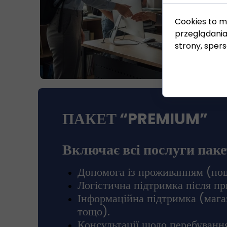
Cookies to m
przeglądania
strony, spers
ПАКЕТ “PREMIUM”
Включає всі послуги па
Допомога із проживанням (пош
Логістична підтримка після пр
Інформаційна підтримка (мага
тощо).
Консультації щодо перебуванн