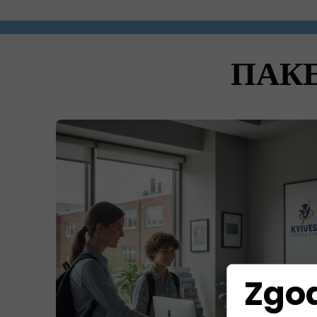
ПАКЕ
Zgod