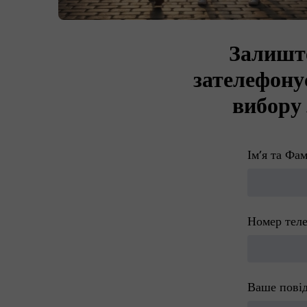
Залиште
зателефону
вибору 
Імʼя та Фам
Номер теле
Ваше пові