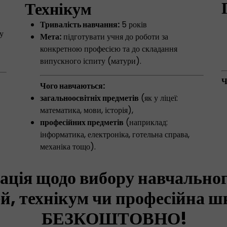
Технікум
Тривалість навчання:
5 років
у
Мета:
підготувати учня до роботи за
конкретною професією та до складання
випускного іспиту (матури).
Ч
Чого навчаються:
загальноосвітніх предметів
(як у ліцеї:
математика, мови, історія),
професійних предметів
(наприклад:
інформатика, електроніка, готельна справа,
механіка тощо).
ація щодо вибору навчальног
ей, технікум чи професійна ш
БЕЗКОШТОВНО!