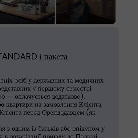
STANDARD і пакета
ітніх осіб у державних та медичних
едставник у першому семестрі
о — оплачується додатково).
о квартири на замовлення Клієнта,
 Клієнта перед Орендодавцем (як
я з одним із батьків або опікуном у
 в організації приїзду до Польщі.