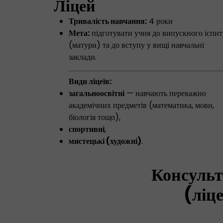
Ліцей
Тривалість навчання:
4 роки
Мета:
підготувати учня до випускного іспит
(матури) та до вступу у вищі навчальні
заклади.
Види ліцеїв:
загальноосвітні
— навчають переважно
академічних предметів (математика, мови,
біологія тощо),
спортивні
,
мистецькі (художні)
.
Консульт
(ліц